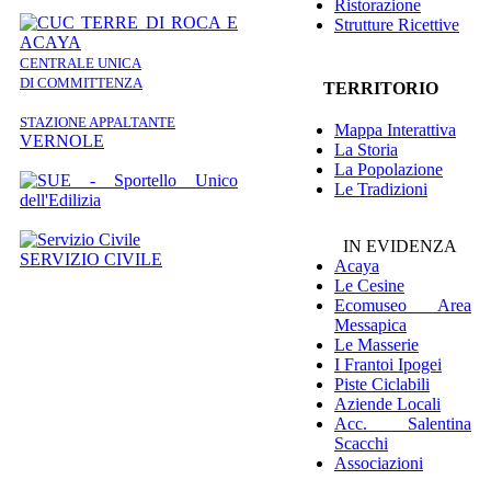
Ristorazione
Strutture Ricettive
CENTRALE UNICA
DI COMMITTENZA
TERRITORIO
STAZIONE APPALTANTE
Mappa Interattiva
VERNOLE
La Storia
La Popolazione
Le Tradizioni
IN EVIDENZA
SERVIZIO CIVILE
Acaya
Le Cesine
Ecomuseo
Area
Messapica
Le Masserie
I Frantoi Ipogei
Piste Ciclabili
Aziende Locali
Acc. Salentina
Scacchi
Associazioni