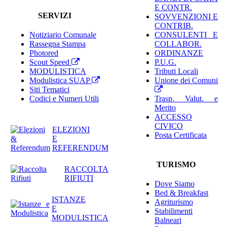
E CONTR.
SERVIZI
SOVVENZIONI E
CONTRIB.
Notiziario Comunale
CONSULENTI E
Rassegna Stampa
COLLABOR.
Photored
ORDINANZE
Scout Speed
P.U.G.
MODULISTICA
Tributi Locali
Modulistica SUAP
Unione dei Comuni
Siti Tematici
Codici e Numeri Utili
Trasp. Valut. e
Merito
ACCESSO
CIVICO
ELEZIONI
Posta Certificata
E
REFERENDUM
TURISMO
RACCOLTA
RIFIUTI
Dove Siamo
Bed & Breakfast
ISTANZE
Agriturismo
E
Stabilimenti
MODULISTICA
Balneari