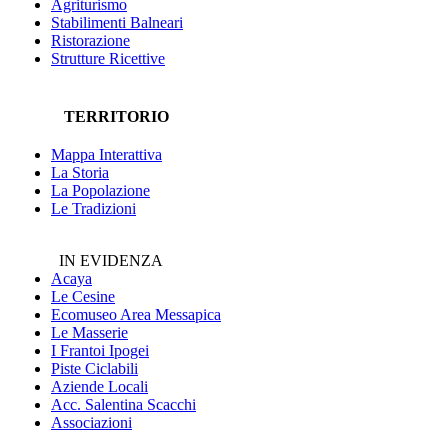
Agriturismo
Stabilimenti Balneari
Ristorazione
Strutture Ricettive
TERRITORIO
Mappa Interattiva
La Storia
La Popolazione
Le Tradizioni
IN EVIDENZA
Acaya
Le Cesine
Ecomuseo
Area Messapica
Le Masserie
I Frantoi Ipogei
Piste Ciclabili
Aziende Locali
Acc. Salentina Scacchi
Associazioni