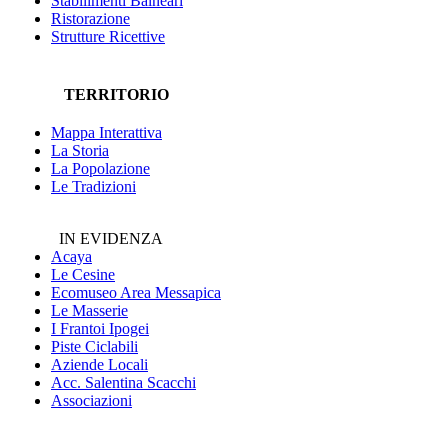
Stabilimenti Balneari
Ristorazione
Strutture Ricettive
TERRITORIO
Mappa Interattiva
La Storia
La Popolazione
Le Tradizioni
IN EVIDENZA
Acaya
Le Cesine
Ecomuseo
Area Messapica
Le Masserie
I Frantoi Ipogei
Piste Ciclabili
Aziende Locali
Acc. Salentina Scacchi
Associazioni