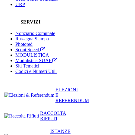
URP
SERVIZI
Notiziario Comunale
Rassegna Stampa
Photored
Scout Speed
MODULISTICA
Modulistica SUAP
Siti Tematici
Codici e Numeri Utili
ELEZIONI
E
REFERENDUM
RACCOLTA
RIFIUTI
ISTANZE