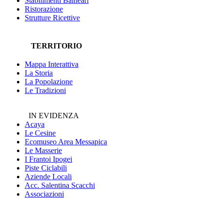
Stabilimenti Balneari
Ristorazione
Strutture Ricettive
TERRITORIO
Mappa Interattiva
La Storia
La Popolazione
Le Tradizioni
IN EVIDENZA
Acaya
Le Cesine
Ecomuseo
Area Messapica
Le Masserie
I Frantoi Ipogei
Piste Ciclabili
Aziende Locali
Acc. Salentina Scacchi
Associazioni