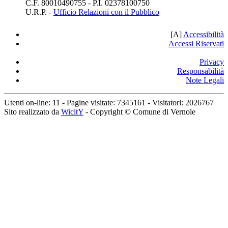
C.F. 80010490755 - P.I. 02378100750
U.R.P. -
Ufficio Relazioni con il Pubblico
[A]
A
ccessibilità
Accessi Riservati
Privacy
Responsabilità
Note Legali
Utenti on-line:
11
- Pagine visitate:
7345161
-
Visitatori:
2026767
Sito realizzato da
WicitY
- Copyright © Comune di Vernole