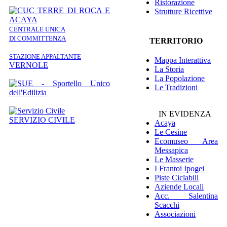
Ristorazione
Strutture Ricettive
CENTRALE UNICA
DI COMMITTENZA
TERRITORIO
STAZIONE APPALTANTE
Mappa Interattiva
VERNOLE
La Storia
La Popolazione
Le Tradizioni
IN EVIDENZA
SERVIZIO CIVILE
Acaya
Le Cesine
Ecomuseo
Area
Messapica
Le Masserie
I Frantoi Ipogei
Piste Ciclabili
Aziende Locali
Acc. Salentina
Scacchi
Associazioni