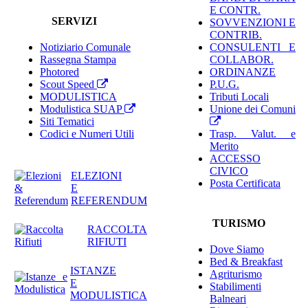
E CONTR.
SERVIZI
SOVVENZIONI E
CONTRIB.
Notiziario Comunale
CONSULENTI E
Rassegna Stampa
COLLABOR.
Photored
ORDINANZE
Scout Speed
P.U.G.
MODULISTICA
Tributi Locali
Modulistica SUAP
Unione dei Comuni
Siti Tematici
Codici e Numeri Utili
Trasp. Valut. e
Merito
ACCESSO
CIVICO
ELEZIONI
Posta Certificata
E
REFERENDUM
TURISMO
RACCOLTA
RIFIUTI
Dove Siamo
Bed & Breakfast
ISTANZE
Agriturismo
E
Stabilimenti
MODULISTICA
Balneari