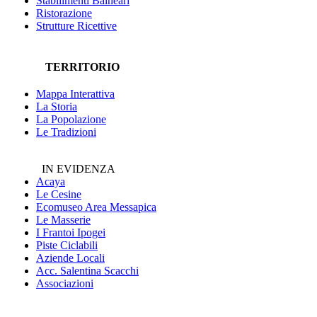
Stabilimenti Balneari
Ristorazione
Strutture Ricettive
TERRITORIO
Mappa Interattiva
La Storia
La Popolazione
Le Tradizioni
IN EVIDENZA
Acaya
Le Cesine
Ecomuseo
Area Messapica
Le Masserie
I Frantoi Ipogei
Piste Ciclabili
Aziende Locali
Acc. Salentina Scacchi
Associazioni