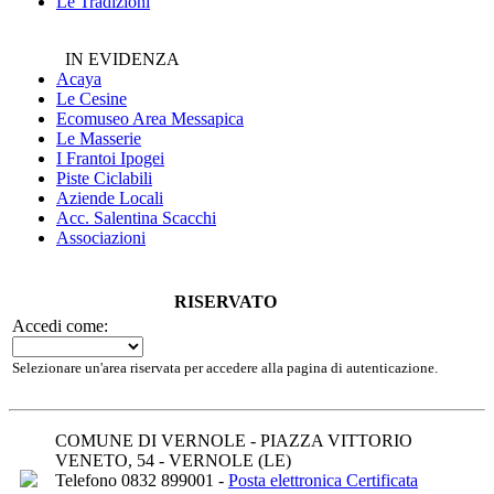
Le Tradizioni
IN EVIDENZA
Acaya
Le Cesine
Ecomuseo
Area Messapica
Le Masserie
I Frantoi Ipogei
Piste Ciclabili
Aziende Locali
Acc. Salentina Scacchi
Associazioni
RISERVATO
Accedi come:
Selezionare un'area riservata per accedere alla pagina di autenticazione.
COMUNE DI VERNOLE - PIAZZA VITTORIO
VENETO, 54 - VERNOLE (LE)
Telefono 0832 899001 -
Posta elettronica Certificata