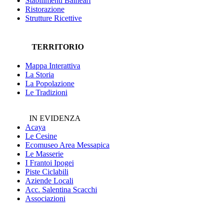
Stabilimenti Balneari
Ristorazione
Strutture Ricettive
TERRITORIO
Mappa Interattiva
La Storia
La Popolazione
Le Tradizioni
IN EVIDENZA
Acaya
Le Cesine
Ecomuseo
Area Messapica
Le Masserie
I Frantoi Ipogei
Piste Ciclabili
Aziende Locali
Acc. Salentina Scacchi
Associazioni