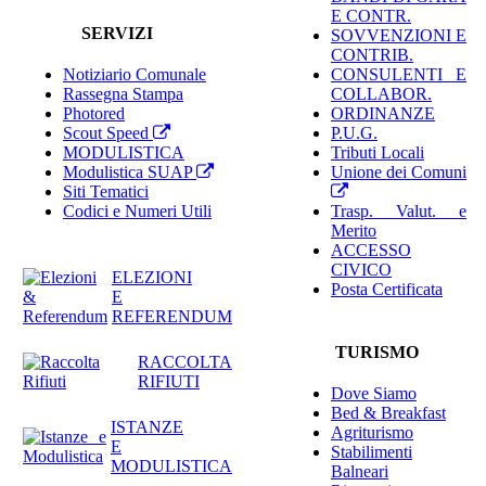
E CONTR.
SERVIZI
SOVVENZIONI E
CONTRIB.
Notiziario Comunale
CONSULENTI E
Rassegna Stampa
COLLABOR.
Photored
ORDINANZE
Scout Speed
P.U.G.
MODULISTICA
Tributi Locali
Modulistica SUAP
Unione dei Comuni
Siti Tematici
Codici e Numeri Utili
Trasp. Valut. e
Merito
ACCESSO
CIVICO
ELEZIONI
Posta Certificata
E
REFERENDUM
TURISMO
RACCOLTA
RIFIUTI
Dove Siamo
Bed & Breakfast
ISTANZE
Agriturismo
E
Stabilimenti
MODULISTICA
Balneari