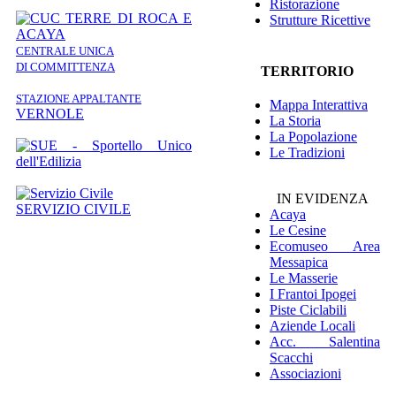
Ristorazione
Strutture Ricettive
CENTRALE UNICA
DI COMMITTENZA
TERRITORIO
STAZIONE APPALTANTE
Mappa Interattiva
VERNOLE
La Storia
La Popolazione
Le Tradizioni
IN EVIDENZA
SERVIZIO CIVILE
Acaya
Le Cesine
Ecomuseo
Area
Messapica
Le Masserie
I Frantoi Ipogei
Piste Ciclabili
Aziende Locali
Acc. Salentina
Scacchi
Associazioni