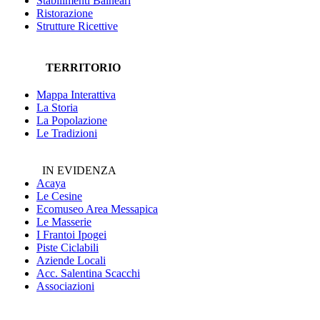
Stabilimenti Balneari
Ristorazione
Strutture Ricettive
TERRITORIO
Mappa Interattiva
La Storia
La Popolazione
Le Tradizioni
IN EVIDENZA
Acaya
Le Cesine
Ecomuseo
Area Messapica
Le Masserie
I Frantoi Ipogei
Piste Ciclabili
Aziende Locali
Acc. Salentina Scacchi
Associazioni