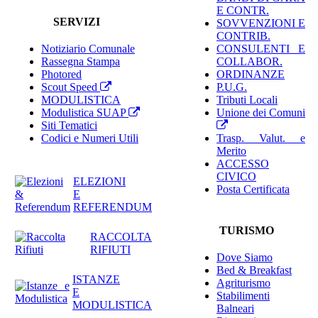
E CONTR.
SERVIZI
SOVVENZIONI E
CONTRIB.
Notiziario Comunale
CONSULENTI E
Rassegna Stampa
COLLABOR.
Photored
ORDINANZE
Scout Speed
P.U.G.
MODULISTICA
Tributi Locali
Modulistica SUAP
Unione dei Comuni
Siti Tematici
Codici e Numeri Utili
Trasp. Valut. e
Merito
ACCESSO
CIVICO
ELEZIONI
Posta Certificata
E
REFERENDUM
TURISMO
RACCOLTA
RIFIUTI
Dove Siamo
Bed & Breakfast
ISTANZE
Agriturismo
E
Stabilimenti
MODULISTICA
Balneari