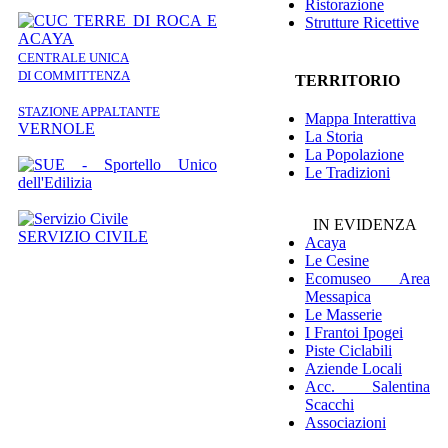
Ristorazione
Strutture Ricettive
CENTRALE UNICA
DI COMMITTENZA
TERRITORIO
STAZIONE APPALTANTE
Mappa Interattiva
VERNOLE
La Storia
La Popolazione
Le Tradizioni
IN EVIDENZA
SERVIZIO CIVILE
Acaya
Le Cesine
Ecomuseo
Area
Messapica
Le Masserie
I Frantoi Ipogei
Piste Ciclabili
Aziende Locali
Acc. Salentina
Scacchi
Associazioni