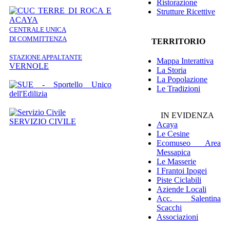
Ristorazione
Strutture Ricettive
CENTRALE UNICA
DI COMMITTENZA
TERRITORIO
STAZIONE APPALTANTE
Mappa Interattiva
VERNOLE
La Storia
La Popolazione
Le Tradizioni
IN EVIDENZA
SERVIZIO CIVILE
Acaya
Le Cesine
Ecomuseo
Area
Messapica
Le Masserie
I Frantoi Ipogei
Piste Ciclabili
Aziende Locali
Acc. Salentina
Scacchi
Associazioni