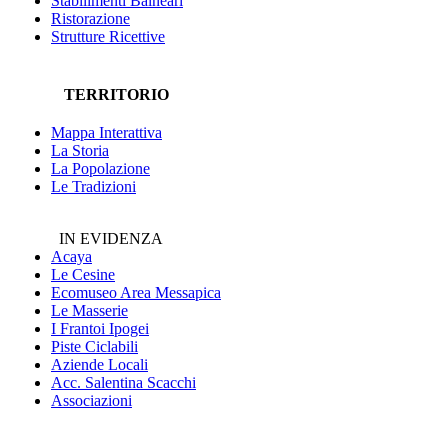
Stabilimenti Balneari
Ristorazione
Strutture Ricettive
TERRITORIO
Mappa Interattiva
La Storia
La Popolazione
Le Tradizioni
IN EVIDENZA
Acaya
Le Cesine
Ecomuseo
Area Messapica
Le Masserie
I Frantoi Ipogei
Piste Ciclabili
Aziende Locali
Acc. Salentina Scacchi
Associazioni