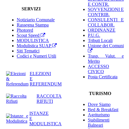
E CONTR.
SERVIZI
SOVVENZIONI E
CONTRIB.
Notiziario Comunale
CONSULENTI E
Rassegna Stampa
COLLABOR.
Photored
ORDINANZE
Scout Speed
P.U.G.
MODULISTICA
Tributi Locali
Modulistica SUAP
Unione dei Comuni
Siti Tematici
Codici e Numeri Utili
Trasp. Valut. e
Merito
ACCESSO
CIVICO
ELEZIONI
Posta Certificata
E
REFERENDUM
TURISMO
RACCOLTA
RIFIUTI
Dove Siamo
Bed & Breakfast
ISTANZE
Agriturismo
E
Stabilimenti
MODULISTICA
Balneari