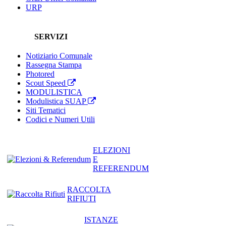
URP
SERVIZI
Notiziario Comunale
Rassegna Stampa
Photored
Scout Speed
MODULISTICA
Modulistica SUAP
Siti Tematici
Codici e Numeri Utili
ELEZIONI
E
REFERENDUM
RACCOLTA
RIFIUTI
ISTANZE