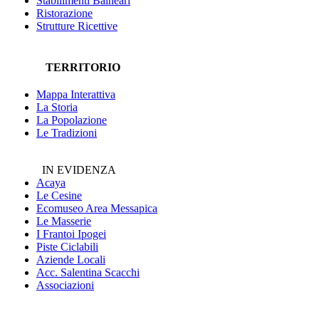
Stabilimenti Balneari
Ristorazione
Strutture Ricettive
TERRITORIO
Mappa Interattiva
La Storia
La Popolazione
Le Tradizioni
IN EVIDENZA
Acaya
Le Cesine
Ecomuseo
Area Messapica
Le Masserie
I Frantoi Ipogei
Piste Ciclabili
Aziende Locali
Acc. Salentina Scacchi
Associazioni